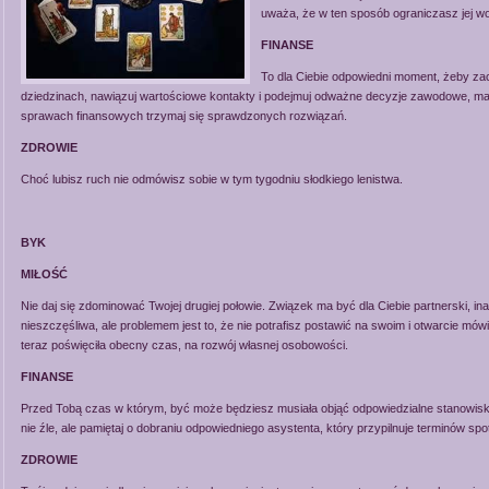
uważa, że w ten sposób ograniczasz jej w
FINANSE
To dla Ciebie odpowiedni moment, żeby z
dziedzinach, nawiązuj wartościowe kontakty i podejmuj odważne decyzje zawodowe, ma
sprawach finansowych trzymaj się sprawdzonych rozwiązań.
ZDROWIE
Choć lubisz ruch nie odmówisz sobie w tym tygodniu słodkiego lenistwa.
BYK
MIŁOŚĆ
Nie daj się zdominować Twojej drugiej połowie. Związek ma być dla Ciebie partnerski, in
nieszczęśliwa, ale problemem jest to, że nie potrafisz postawić na swoim i otwarcie mó
teraz poświęciła obecny czas, na rozwój własnej osobowości.
FINANSE
Przed Tobą czas w którym, być może będziesz musiała objąć odpowiedzialne stanowisk
nie źle, ale pamiętaj o dobraniu odpowiedniego asystenta, który przypilnuje terminów spo
ZDROWIE