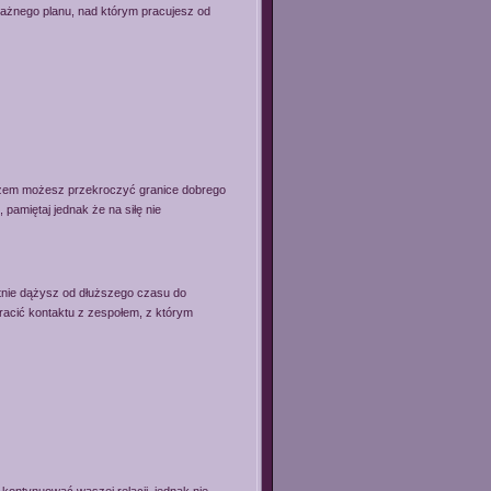
ważnego planu, nad którym pracujesz od
razem możesz przekroczyć granice dobrego
 pamiętaj jednak że na siłę nie
tnie dążysz od dłuższego czasu do
racić kontaktu z zespołem, z którym