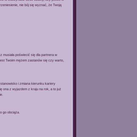
zeniesienie, nie bój się wyznać, że Twoją
z musiała poświecić się dla partnera w
e jest Twoim mężem zastanów się czy warto,
 stanowisko i zmiana kierunku kariery
ę ona z wyjazdem z kraju na rok, a to już
e.
o go obciąża.