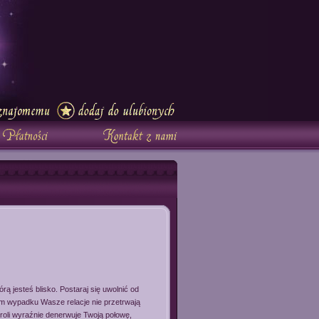
ą jesteś blisko. Postaraj się uwolnić od
ym wypadku Wasze relacje nie przetrwają
troli wyraźnie denerwuje Twoją połowę,