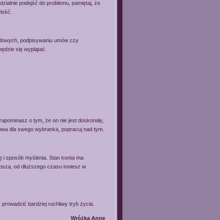
dzialnie podejść do problemu, pamiętaj, że
łość.
odowych, podpisywaniu umów czy
będzie się wyplątać.
apominasz o tym, że on nie jest doskonały,
urowa dla swego wybranka, popracuj nad tym.
ę i sposób myślenia. Stan konta ma
lepsza, od dłuższego czasu toniesz w
prowadzić bardziej ruchliwy tryb życia.
Wróżka Anne