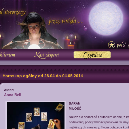
Horoskop ogólny od 28.04 do 04.05.2014
Autor:
Anna Bell
BARAN
MIŁOŚĆ
Naucz się obdarzać zaufaniem osobę, z któr
nadmiernej podejrzliwości ponieważ w inn
najbliższych miesięcy. Twoja potrzeba kon