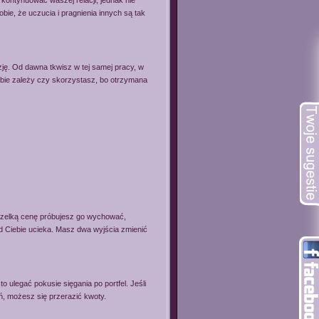
 kontynuować waszej relacji, jednak nie
obie, że uczucia i pragnienia innych są tak
ję. Od dawna tkwisz w tej samej pracy, w
bie zależy czy skorzystasz, bo otrzymana
wszelką cenę próbujesz go wychować,
od Ciebie ucieka. Masz dwa wyjścia zmienić
 ulegać pokusie sięgania po portfel. Jeśli
ń, możesz się przerazić kwoty.