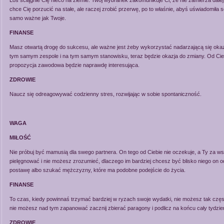
Los ściągnie Cię nieco na ziemie. Twój wybranek zakomunikuje Ci, że nie zamierza dalej
chce Cię porzucić na stałe, ale raczej zrobić przerwę, po to właśnie, abyś uświadomiła s
samo ważne jak Twoje.
FINANSE
Masz otwartą drogę do sukcesu, ale ważne jest żeby wykorzystać nadarzającą się okaz
tym samym zespole i na tym samym stanowisku, teraz będzie okazja do zmiany. Od Cie
propozycja zawodowa będzie naprawdę interesująca.
ZDROWIE
Naucz się odreagowywać codzienny stres, rozwijając w sobie spontaniczność.
WAGA
MIŁOŚĆ
Nie próbuj być mamusią dla swego partnera. On tego od Ciebie nie oczekuje, a Ty za 
pielęgnować i nie możesz zrozumieć, dlaczego im bardziej chcesz być blisko niego on 
postawę albo szukać mężczyzny, które ma podobne podejście do życia.
FINANSE
To czas, kiedy powinnaś trzymać bardziej w ryzach swoje wydatki, nie możesz tak często
nie możesz nad tym zapanować zacznij zbierać paragony i podlicz na końcu cały tydzie
ZDROWIE