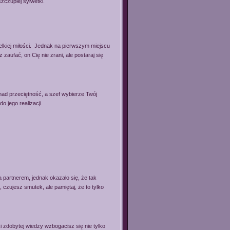
zczuplej sylwetki.
ielkiej miłości. Jednak na pierwszym miejscu
aufać, on Cię nie zrani, ale postaraj się
ad przeciętność, a szef wybierze Twój
 jego realizacji.
 partnerem, jednak okazało się, że tak
 czujesz smutek, ale pamiętaj, że to tylko
i zdobytej wiedzy wzbogacisz się nie tylko