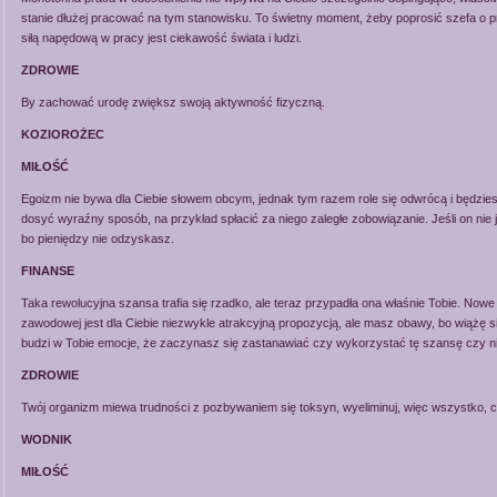
stanie dłużej pracować na tym stanowisku. To świetny moment, żeby poprosić szefa o pr
siłą napędową w pracy jest ciekawość świata i ludzi.
ZDROWIE
By zachować urodę zwiększ swoją aktywność fizyczną.
KOZIOROŻEC
MIŁOŚĆ
Egoizm nie bywa dla Ciebie słowem obcym, jednak tym razem role się odwrócą i będzies
dosyć wyraźny sposób, na przykład spłacić za niego zaległe zobowiązanie. Jeśli on ni
bo pieniędzy nie odzyskasz.
FINANSE
Taka rewolucyjna szansa trafia się rzadko, ale teraz przypadła ona właśnie Tobie. Nowe
zawodowej jest dla Ciebie niezwykle atrakcyjną propozycją, ale masz obawy, bo wiążę si
budzi w Tobie emocje, że zaczynasz się zastanawiać czy wykorzystać tę szansę czy ni
ZDROWIE
Twój organizm miewa trudności z pozbywaniem się toksyn, wyeliminuj, więc wszystko, c
WODNIK
MIŁOŚĆ