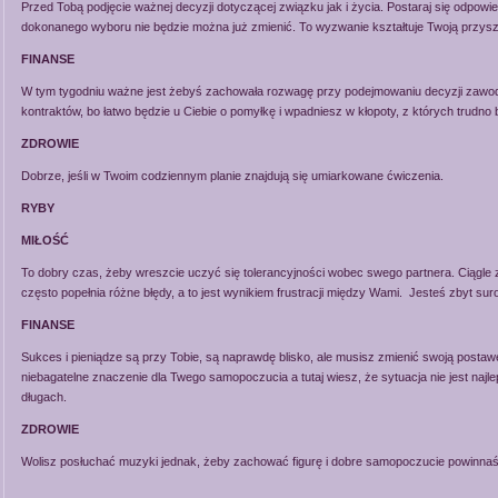
Przed Tobą podjęcie ważnej decyzji dotyczącej związku jak i życia. Postaraj się odpowie
dokonanego wyboru nie będzie można już zmienić. To wyzwanie kształtuje Twoją przysz
FINANSE
W tym tygodniu ważne jest żebyś zachowała rozwagę przy podejmowaniu decyzji zaw
kontraktów, bo łatwo będzie u Ciebie o pomyłkę i wpadniesz w kłopoty, z których trudno 
ZDROWIE
Dobrze, jeśli w Twoim codziennym planie znajdują się umiarkowane ćwiczenia.
RYBY
MIŁOŚĆ
To dobry czas, żeby wreszcie uczyć się tolerancyjności wobec swego partnera. Ciągle z
często popełnia różne błędy, a to jest wynikiem frustracji między Wami. Jesteś zbyt s
FINANSE
Sukces i pieniądze są przy Tobie, są naprawdę blisko, ale musisz zmienić swoją postaw
niebagatelne znaczenie dla Twego samopoczucia a tutaj wiesz, że sytuacja nie jest naj
długach.
ZDROWIE
Wolisz posłuchać muzyki jednak, żeby zachować figurę i dobre samopoczucie powinnaś 