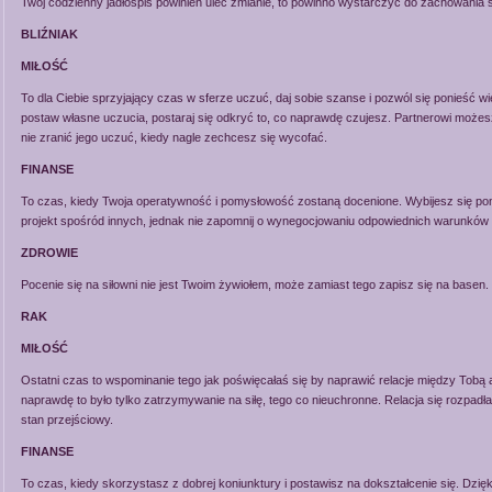
Twój codzienny jadłospis powinien ulec zmianie, to powinno wystarczyć do zachowania s
BLIŹNIAK
MIŁOŚĆ
To dla Ciebie sprzyjający czas w sferze uczuć, daj sobie szanse i pozwól się ponieść w
postaw własne uczucia, postaraj się odkryć to, co naprawdę czujesz. Partnerowi możesz z
nie zranić jego uczuć, kiedy nagle zechcesz się wycofać.
FINANSE
To czas, kiedy Twoja operatywność i pomysłowość zostaną docenione. Wybijesz się pon
projekt spośród innych, jednak nie zapomnij o wynegocjowaniu odpowiednich warunków do
ZDROWIE
Pocenie się na siłowni nie jest Twoim żywiołem, może zamiast tego zapisz się na basen.
RAK
MIŁOŚĆ
Ostatni czas to wspominanie tego jak poświęcałaś się by naprawić relacje między Tobą a
naprawdę to było tylko zatrzymywanie na siłę, tego co nieuchronne. Relacja się rozpadła,
stan przejściowy.
FINANSE
To czas, kiedy skorzystasz z dobrej koniunktury i postawisz na dokształcenie się. Dzięk