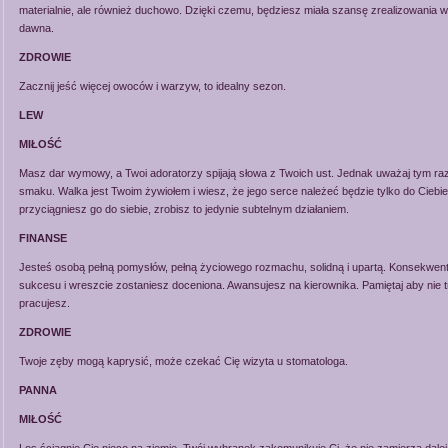
materialnie, ale również duchowo. Dzięki czemu, będziesz miała szansę zrealizowania 
dawna.
ZDROWIE
Zacznij jeść więcej owoców i warzyw, to idealny sezon.
LEW
MIŁOŚĆ
Masz dar wymowy, a Twoi adoratorzy spijają słowa z Twoich ust. Jednak uważaj tym 
smaku. Walka jest Twoim żywiołem i wiesz, że jego serce należeć będzie tylko do Ciebie,
przyciągniesz go do siebie, zrobisz to jedynie subtelnym działaniem.
FINANSE
Jesteś osobą pełną pomysłów, pełną życiowego rozmachu, solidną i upartą. Konsekwen
sukcesu i wreszcie zostaniesz doceniona. Awansujesz na kierownika. Pamiętaj aby nie t
pracujesz.
ZDROWIE
Twoje zęby mogą kaprysić, może czekać Cię wizyta u stomatologa.
PANNA
MIŁOŚĆ