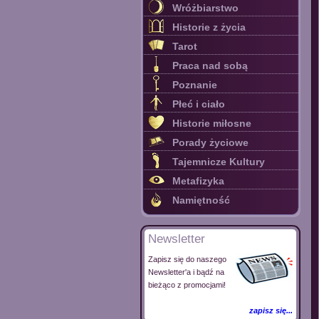
Wróżbiarstwo
Historie z życia
Tarot
Praca nad sobą
Poznanie
Płeć i ciało
Historie miłosne
Porady życiowe
Tajemnicze Kultury
Metafizyka
Namiętność
Newsletter
Zapisz się do naszego
Newsletter'a i bądź na
bieżąco z promocjami!
zapisz się...