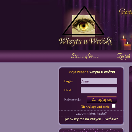
Moja własna
wizyta u wróżki
Login
Hasło
Rejestracja
Nie wylogowuj mnie
zapomniałeś hasła?
pierwszy raz na Wizycie u Wróżki?