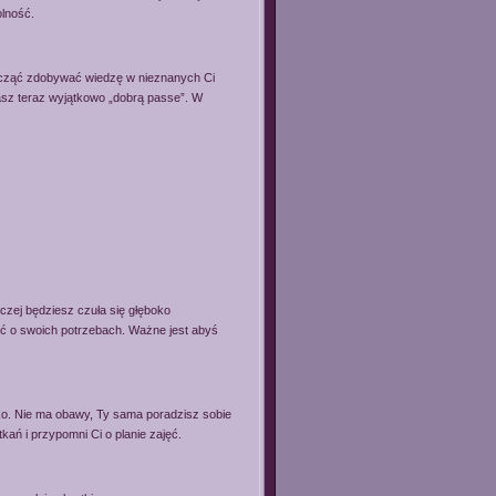
olność.
acząć zdobywać wiedzę w nieznanych Ci
sz teraz wyjątkowo „dobrą passe”. W
aczej będziesz czuła się głęboko
wić o swoich potrzebach. Ważne jest abyś
o. Nie ma obawy, Ty sama poradzisz sobie
tkań i przypomni Ci o planie zajęć.