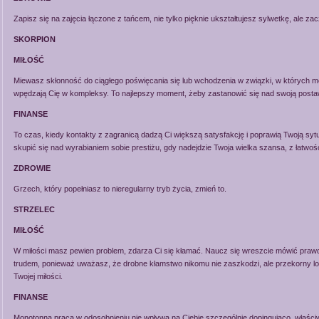
Zapisz się na zajęcia łączone z tańcem, nie tylko pięknie ukształtujesz sylwetkę, ale za
SKORPION
MIŁOŚĆ
Miewasz skłonność do ciągłego poświęcania się lub wchodzenia w związki, w których
wpędzają Cię w kompleksy. To najlepszy moment, żeby zastanowić się nad swoją postaw
FINANSE
To czas, kiedy kontakty z zagranicą dadzą Ci większą satysfakcję i poprawią Twoją sy
skupić się nad wyrabianiem sobie prestiżu, gdy nadejdzie Twoja wielka szansa, z łatwoś
ZDROWIE
Grzech, który popełniasz to nieregularny tryb życia, zmień to.
STRZELEC
MIŁOŚĆ
W miłości masz pewien problem, zdarza Ci się kłamać. Naucz się wreszcie mówić prawdę,
trudem, ponieważ uważasz, że drobne kłamstwo nikomu nie zaszkodzi, ale przekorny los
Twojej miłości.
FINANSE
Monotonna praca w odosobnieniu nie wpływa na Ciebie szczególnie dopingująco, właści