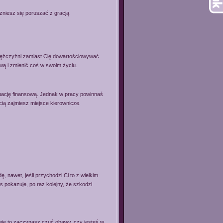
czniesz się poruszać z gracją.
 mężczyźni zamiast Cię dowartościowywać
ą i zmienić coś w swoim życiu.
tuację finansową. Jednak w pracy powinnaś
cią zajmiesz miejsce kierownicze.
 nawet, jeśli przychodzi Ci to z wielkim
 pokazuje, po raz kolejny, że szkodzi
wie to zaczynasz czuć obawy, czy jesteś w